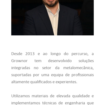
Desde 2013 e ao longo do percurso, a
Grownor tem desenvolvido soluções
integradas no setor da metalomecânica,
suportadas por uma equipa de profissionais
altamente qualificados e experientes.
Utilizamos materiais de elevada qualidade e
implementamos técnicas de engenharia que