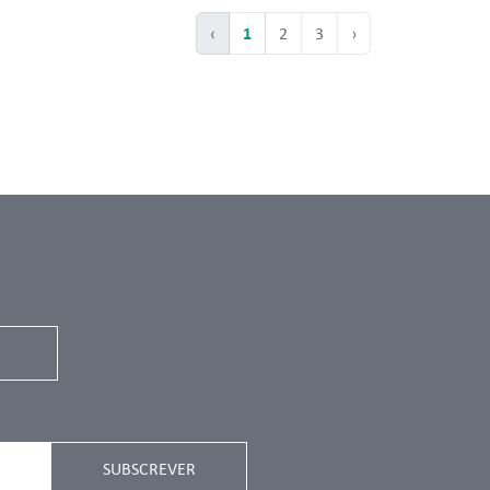
1
‹
2
3
›
SUBSCREVER