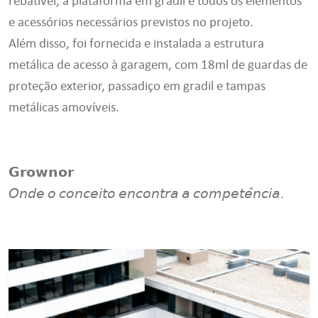
rebatível, a plataforma em gradil e todos os elementos
e acessórios necessários previstos no projeto.
Além disso, foi fornecida e instalada a estrutura
metálica de acesso à garagem, com 18ml de guardas de
proteção exterior, passadiço em gradil e tampas
metálicas amovíveis.
𝗚𝗿𝗼𝘄𝗻𝗼𝗿
𝘖𝘯𝘥𝘦 𝘰 𝘤𝘰𝘯𝘤𝘦𝘪𝘵𝘰 𝘦𝘯𝘤𝘰𝘯𝘵𝘳𝘢 𝘢 𝘤𝘰𝘮𝘱𝘦𝘵𝘦̂𝘯𝘤𝘪𝘢.