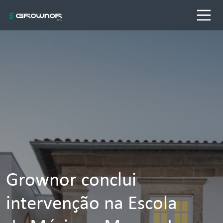
Grownor conclui
intervenção na Escola