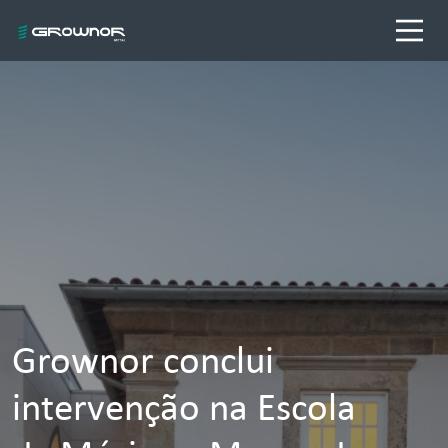
Grownor conclui
intervenção na Escola