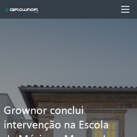
Grownor conclui
intervenção na Escola