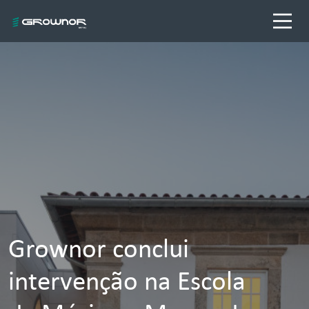
Grownor conclui
intervenção na Escola