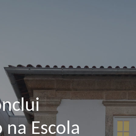
nclui
 na Escola