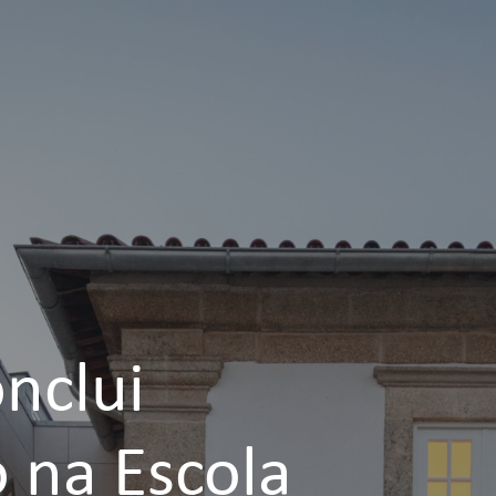
nclui
 na Escola