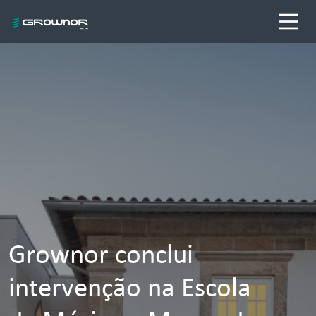
Grownor conclui
intervenção na Escola