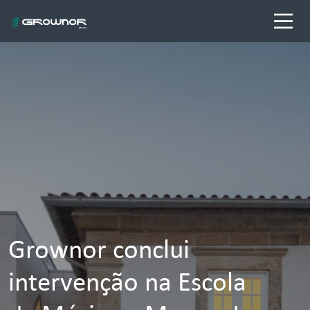
Grownor conclui
intervenção na Escola