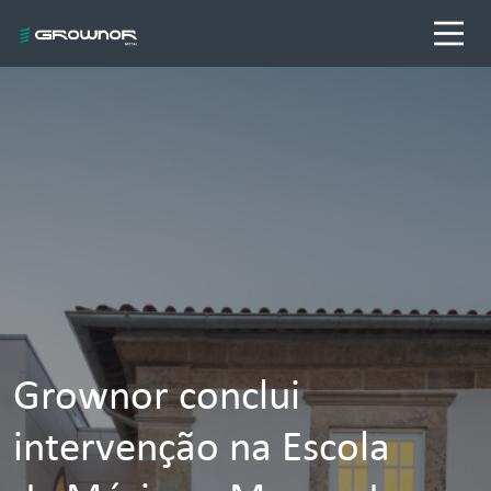
Grownor conclui
intervenção na Escola