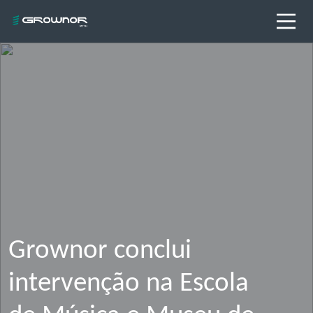
Grownor conclui
intervenção na Escola