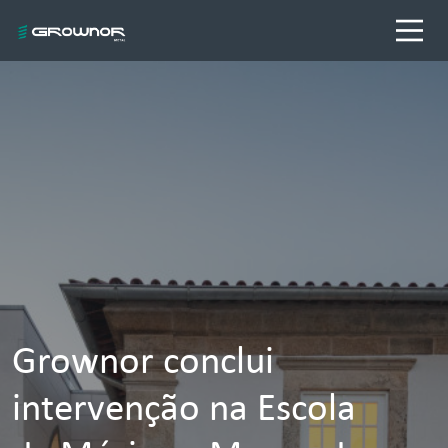
Grownor conclui
intervenção na Escola