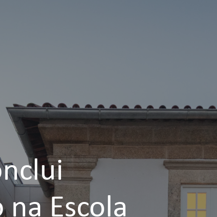
nclui
 na Escola