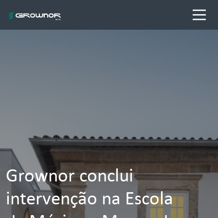
Grownor conclui
intervenção na Escola