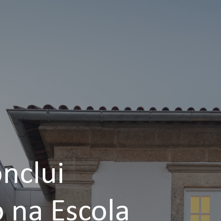
nclui
 na Escola