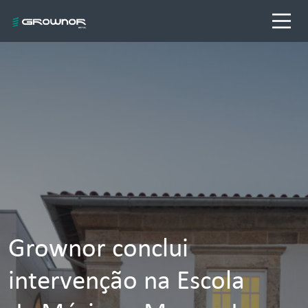
Grownor conclui
intervenção na Escola