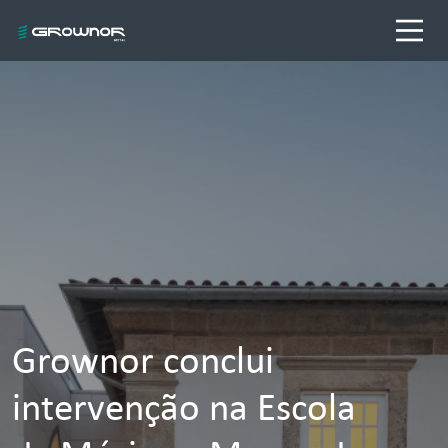
Grownor conclui
intervenção na Escola