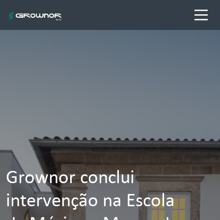
Grownor conclui
intervenção na Escola