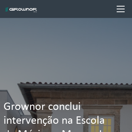
Grownor conclui
intervenção na Escola