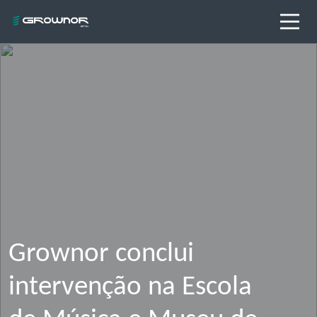
Grownor conclui
intervenção na Escola