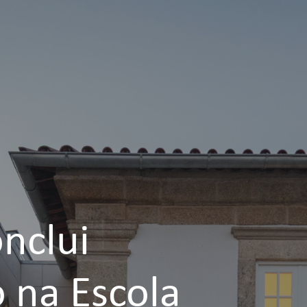
nclui
 na Escola