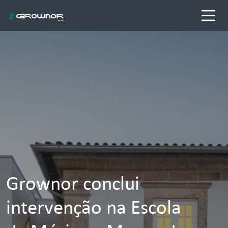
Grownor conclui
intervenção na Escola