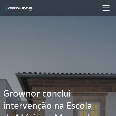
Grownor conclui
intervenção na Escola