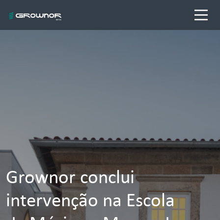
Grownor conclui
intervenção na Escola