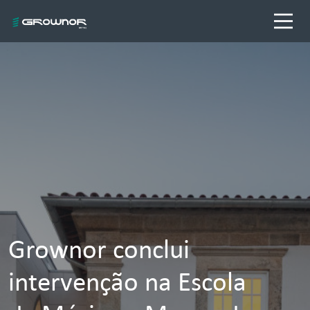
Grownor conclui
intervenção na Escola